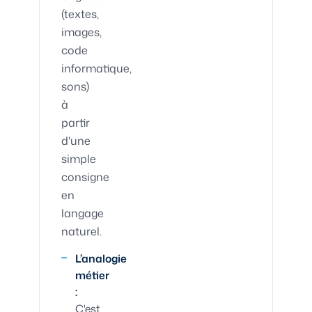
(textes,
images,
code
informatique,
sons)
à
partir
d'une
simple
consigne
en
langage
naturel.
L’analogie
métier
:
C'est