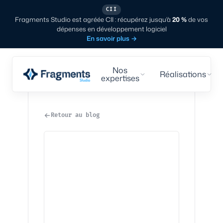
CII
Fragments Studio est agréée CII : récupérez jusqu'à
20 %
de vos
dépenses en développement logiciel
En savoir plus
→
Nos
Réalisations
expertises
Retour au blog
Tech
·
7
min