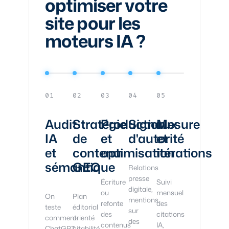
optimiser votre
site pour les
moteurs IA ?
01
02
03
04
05
Audit
Stratégie
Production
Signaux
Mesure
IA
de
et
d'autorité
et
et
contenu
optimisation
itérations
sémantique
GEO
Relations
presse
Écriture
Suivi
digitale,
ou
mensuel
On
Plan
mentions
refonte
des
teste
éditorial
sur
des
citations
comment
orienté
des
contenus
IA,
ChatGPT,
citabilité