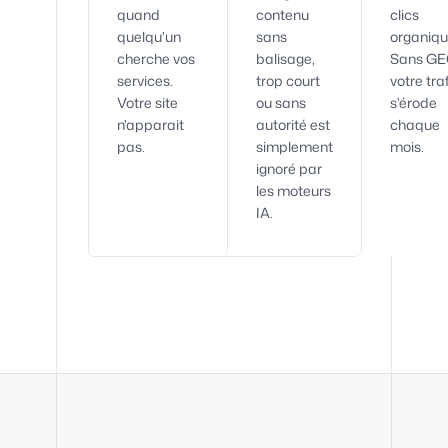
quand
contenu
clics
quelqu'un
sans
organiqu
cherche vos
balisage,
Sans GE
services.
trop court
votre tra
Votre site
ou sans
s'érode
n'apparait
autorité est
chaque
pas.
simplement
mois.
ignoré par
les moteurs
IA.