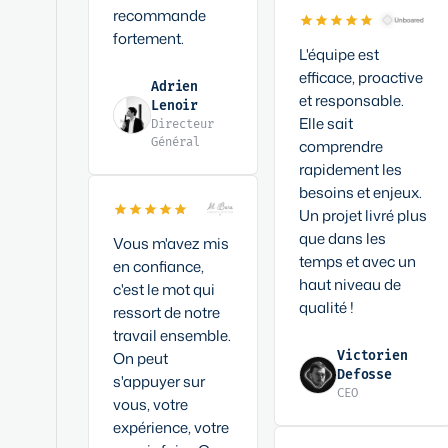
recommande
fortement.
L'équipe est
efficace, proactive
Adrien
et responsable.
Lenoir
Elle sait
Directeur
Général
comprendre
rapidement les
besoins et enjeux.
Un projet livré plus
que dans les
Vous m'avez mis
temps et avec un
en confiance,
haut niveau de
c'est le mot qui
qualité !
ressort de notre
travail ensemble.
On peut
Victorien
Defosse
s'appuyer sur
CEO
vous, votre
expérience, votre