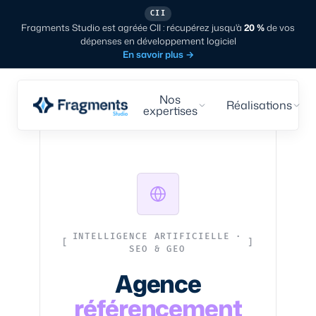
CII
Fragments Studio est agréée CII : récupérez jusqu'à
20 %
de vos
dépenses en développement logiciel
En savoir plus
→
Nos
Réalisations
expertises
INTELLIGENCE ARTIFICIELLE ·
SEO & GEO
Agence
référencement