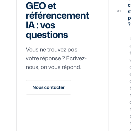
GEO et
c
s
référencement
01
p
IA : vos
?
questions
Vous ne trouvez pas
votre réponse ? Écrivez-
nous, on vous répond.
Nous contacter