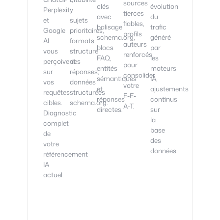
sources
clés
évolution
Perplexity
:
tierces
avec
du
et
sujets
fiables,
balisage
trafic
Google
prioritaires,
profils
schema.org,
généré
AI
formats,
auteurs
blocs
par
vous
structure
renforcés
FAQ,
les
perçoivent
des
pour
entités
moteurs
sur
réponses,
consolider
sémantiques
IA,
vos
données
votre
et
ajustements
requêtes
structurées
E-E-
réponses
continus
cibles.
schema.org.
A-T.
directes.
sur
Diagnostic
la
complet
base
de
des
votre
données.
référencement
IA
actuel.