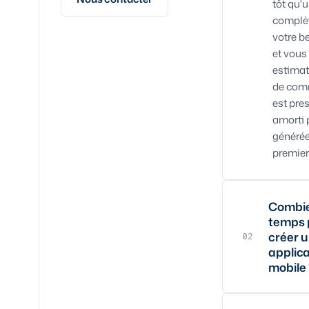
tôt qu'
complèt
votre b
et vou
estimat
de comm
est pre
amorti 
générée
premier
Combi
temps 
créer 
02
applic
mobile 
Comptez