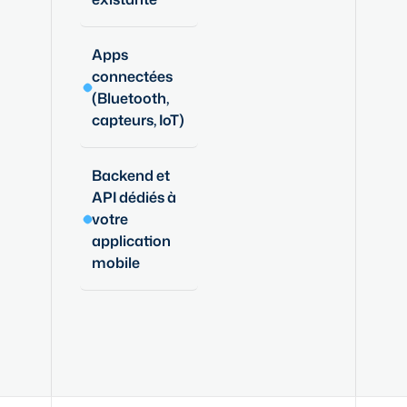
Apps
connectées
(Bluetooth,
capteurs, IoT)
Backend et
API dédiés à
votre
application
mobile