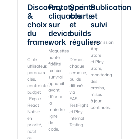
Discovery
Prototype
Sprints
Publication
&
cliquable
courts
et
choix
sur
et
suivi
du
device
builds
framework
réguliers
Soumission
App
Maquettes
Store
haute
Cible
Démos
et Play
fidélité
utilisateur,
chaque
Store,
testées
parcours
semaine,
monitoring
sur vrai
clés,
builds
des
appareil
contraintes
diffusés
crashs,
avant
budget
via
mises
d'écrire
: Expo /
EAS,
à jour
la
React
TestFlight
continues.
moindre
Native
et Play
ligne
en
Internal
de
priorité,
Testing.
code.
natif
ou