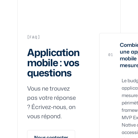
FAQ
Combie
Application
une ap
01
mobile
mobile : vos
mesure
questions
Le budg
Vous ne trouvez
applica
mesure
pas votre réponse
périmèt
? Écrivez-nous, on
framewo
vous répond.
MVP Ex
Native 
accessi
Nous contacter