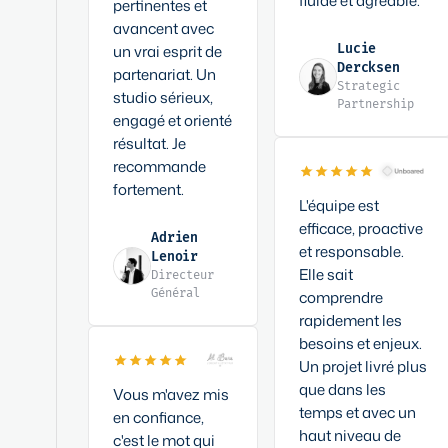
fluide et agréable.
pertinentes et
avancent avec
un vrai esprit de
Lucie
Dercksen
partenariat. Un
Strategic
studio sérieux,
Partnership
engagé et orienté
résultat. Je
recommande
fortement.
L'équipe est
efficace, proactive
Adrien
et responsable.
Lenoir
Elle sait
Directeur
Général
comprendre
rapidement les
besoins et enjeux.
Un projet livré plus
que dans les
Vous m'avez mis
temps et avec un
en confiance,
haut niveau de
c'est le mot qui