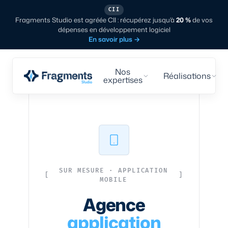
CII
Fragments Studio est agréée CII : récupérez jusqu'à
20 %
de vos
dépenses en développement logiciel
En savoir plus
→
Nos
Réalisations
expertises
SUR MESURE · APPLICATION
MOBILE
Agence
application