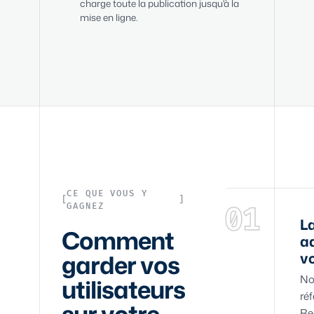
charge toute la publication jusqu'à la
mise en ligne.
CE QUE VOUS Y
GAGNEZ
01
L
Comment
a
garder vos
vo
No
utilisateurs
réf
Re