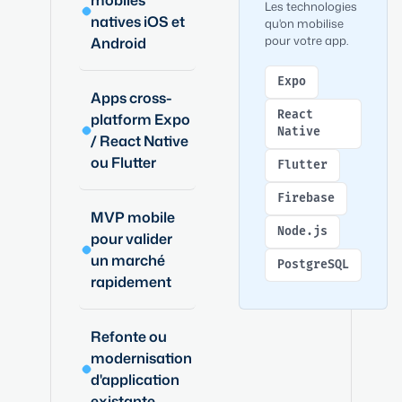
mobiles
Les technologies
natives iOS et
qu'on mobilise
pour votre app.
Android
Expo
Apps cross-
React
platform Expo
Native
/ React Native
ou Flutter
Flutter
Firebase
MVP mobile
Node.js
pour valider
un marché
PostgreSQL
rapidement
Refonte ou
modernisation
d'application
existante