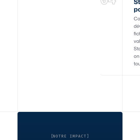
St
p
Co
dé
fic
va
Sto
on
tou
NOTRE IMPACT