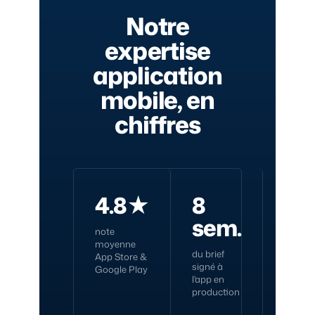
Notre
expertise
application
mobile, en
chiffres
4.8★
8
÷ 2
sem.
note
le
moyenne
budge
du brief
App Store &
vs deu
signé à
Google Play
apps
l'app en
native
production
séparé