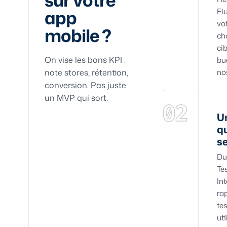
sur votre
app
Flu
vot
mobile ?
cho
cib
On vise les bons KPI :
bu
note stores, rétention,
no
conversion. Pas juste
un MVP qui sort.
02
U
q
s
Du
Tes
Int
ra
te
uti