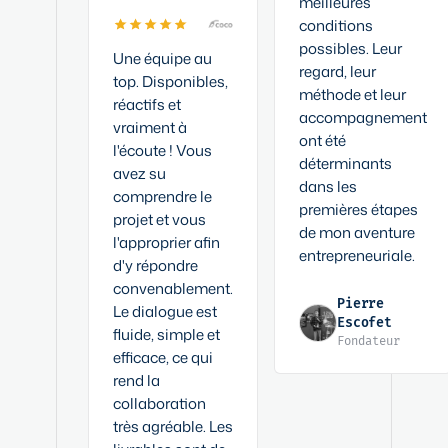
meilleures
conditions
possibles. Leur
Une équipe au
regard, leur
top. Disponibles,
méthode et leur
réactifs et
accompagnement
vraiment à
ont été
l'écoute ! Vous
déterminants
avez su
dans les
comprendre le
premières étapes
projet et vous
de mon aventure
l'approprier afin
entrepreneuriale.
d'y répondre
convenablement.
Pierre
Le dialogue est
Escofet
fluide, simple et
Fondateur
efficace, ce qui
rend la
collaboration
très agréable. Les