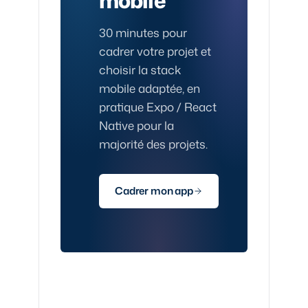
mobile
30 minutes pour
cadrer votre projet et
choisir la stack
mobile adaptée, en
pratique Expo / React
Native pour la
majorité des projets.
Cadrer mon app