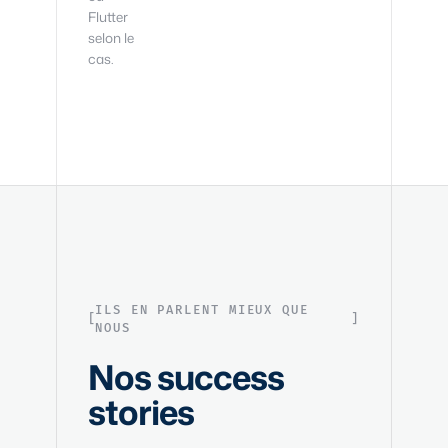
Flutter
selon le
cas.
ILS EN PARLENT MIEUX QUE
NOUS
Nos success
stories