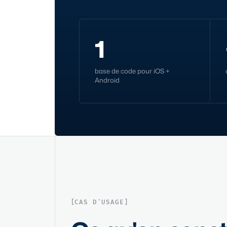
1
base de code pour iOS +
Android
CAS D'USAGE