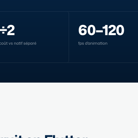
÷2
60–120
coût vs natif séparé
fps d'animation