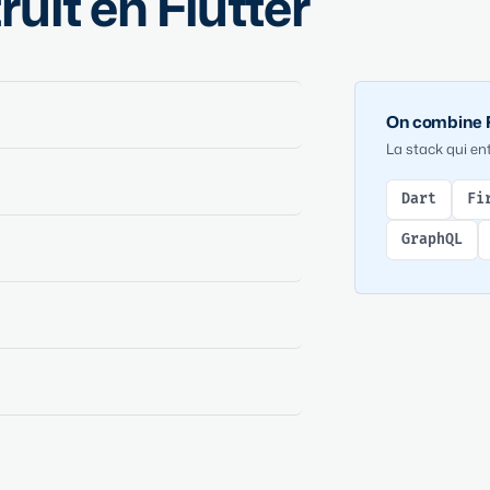
uit en Flutter
On combine F
La stack qui ent
Dart
Fi
GraphQL