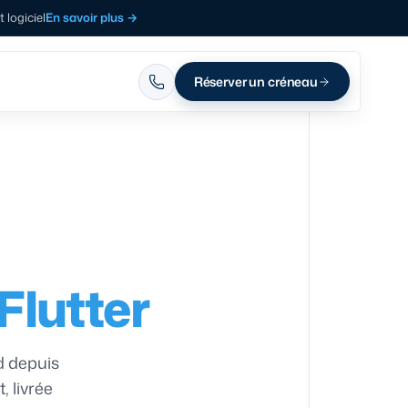
logiciel
En savoir plus
→
Réserver un créneau
Flutter
d depuis
 livrée