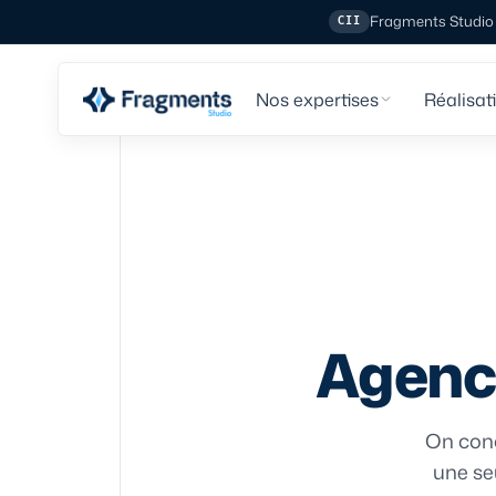
Fragments Studio e
CII
Nos expertises
Réalisat
Agenc
On conç
une se