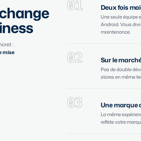
01
r change
Deux fois mo
Une seule équipe e
iness
Android. Vous divi
maintenance.
cret :
e mise
02
Sur le marché
Pas de double déve
stores en même te
03
Une marque 
La même expérienc
reflète votre marqu