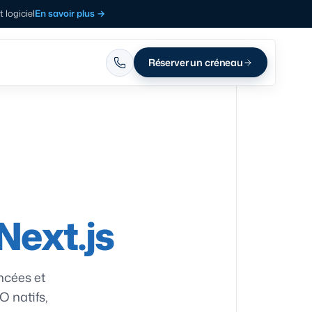
logiciel
En savoir plus
→
Réserver un créneau
Next.js
ncées et
O natifs,