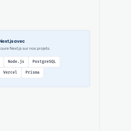
ext.js avec
oure Next.js sur nos projets.
Node.js
PostgreSQL
Vercel
Prisma