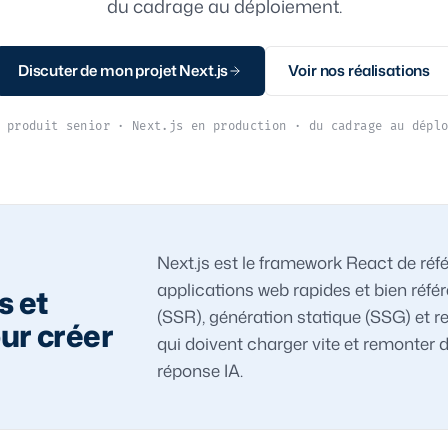
du cadrage au déploiement.
Discuter de mon projet Next.js
Voir nos réalisations
 produit senior · Next.js en production · du cadrage au dépl
Next.js est le framework React de réf
applications web rapides et bien réfé
s et
(SSR), génération statique (SSG) et r
our créer
qui doivent charger vite et remonter
réponse IA.