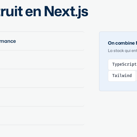
uit en Next.js
ormance
On combine N
La stack qui ent
TypeScript
Tailwind