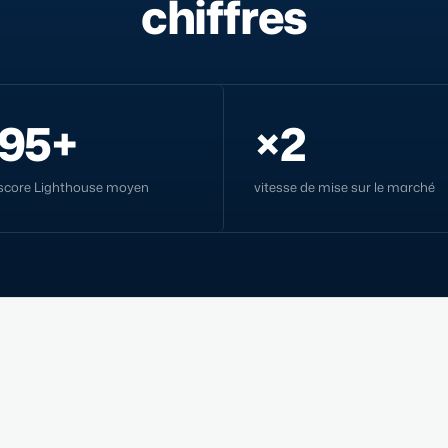
chiffres
95+
×2
score Lighthouse moyen
vitesse de mise sur le marché