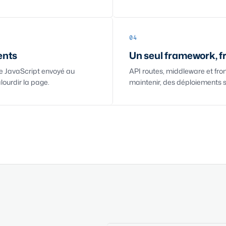
04
ents
Un seul framework, f
e JavaScript envoyé au
API routes, middleware et fro
lourdir la page.
maintenir, des déploiements 