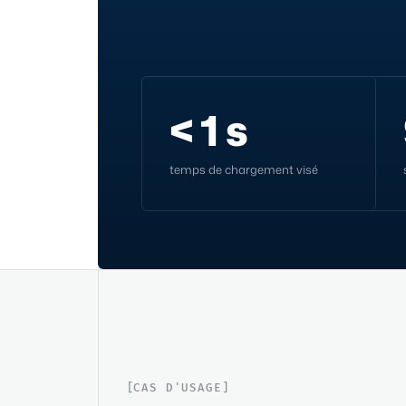
< 1 s
temps de chargement visé
CAS D'USAGE