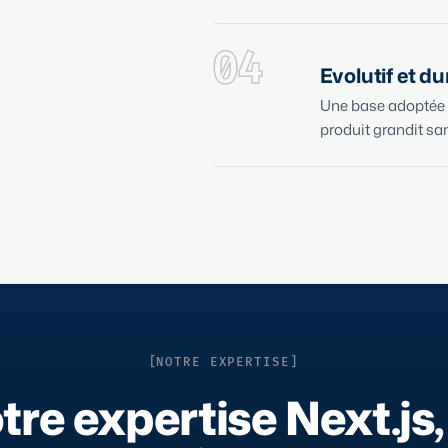
04
Evolutif et d
Une base adoptée p
produit grandit san
NOTRE EXPERTISE
tre expertise Next.js,