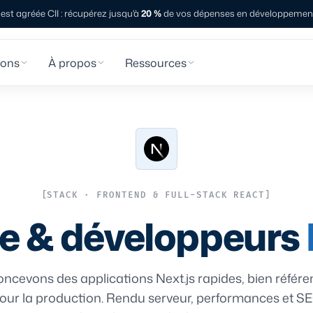
st agréée CII : récupérez jusqu'à
20 %
de vos dépenses en développement 
ions
À propos
Ressources
STACK · FRONTEND & FULL-STACK REACT
e & développeurs
ncevons des applications Next.js rapides, bien référe
our la production. Rendu serveur, performances et SE