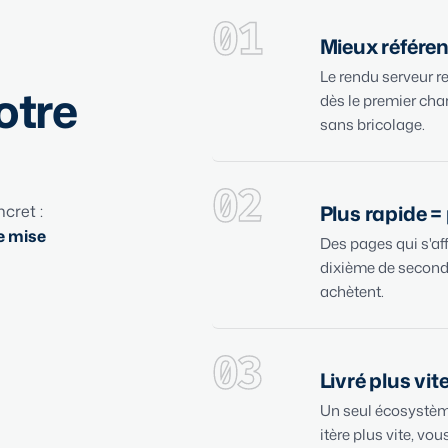
01
Mieux référe
Le rendu serveur re
otre
dès le premier cha
sans bricolage.
02
Plus rapide =
cret :
e mise
Des pages qui s'a
dixième de seconde
achètent.
03
Livré plus vit
Un seul écosystème 
itère plus vite, vou