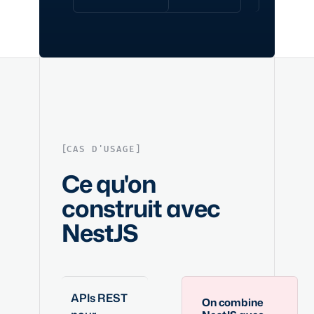
CAS D'USAGE
Ce qu'on
construit avec
NestJS
APIs REST
On combine