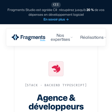
CII
Fragments Studio est agréée CII : récupérez jusqu'à
20 %
de vos
dépenses en développement logiciel
En savoir plus
→
Nos
Réalisations
expertises
STACK · BACKEND TYPESCRIPT
Agence &
développeurs