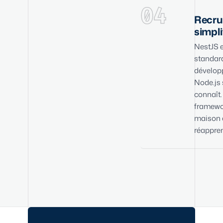
04
Recru
simpli
NestJS 
standar
dévelop
Node.js 
connaît.
framewo
maison 
réappren