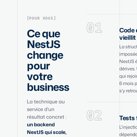
POUR VOUS
01
Code 
Ce que
vieilli
NestJS
La struc
change
imposée
pour
NestJS é
dérives.
votre
qui rejoi
business
6 mois p
s'y retro
La technique au
service d'un
02
résultat concret :
Tests 
un backend
L'injecti
NestJS qui scale,
dépend