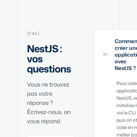
FAQ
Commen
NestJS :
créer un
applicat
vos
01
avec
questions
NestJS ?
Vous ne trouvez
Pour crée
applicati
pas votre
NestJS, o
réponse ?
initialise 
Écrivez-nous, on
via le CLI
vous répond.
puis on st
code en 
métier (co