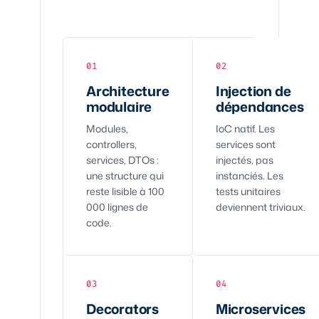
01
02
Architecture
Injection de
modulaire
dépendances
Modules,
IoC natif. Les
controllers,
services sont
services, DTOs :
injectés, pas
une structure qui
instanciés. Les
reste lisible à 100
tests unitaires
000 lignes de
deviennent triviaux.
code.
03
04
Decorators
Microservices