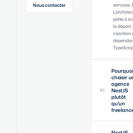
services,
Nous contacter
L'architec
prête à sc
le départ,
injection 
dépendan
TypeScript
Pourquo
choisir u
agence
NestJS
02
plutôt
qu'un
freelanc
Une agen
NestJS 
NestJS