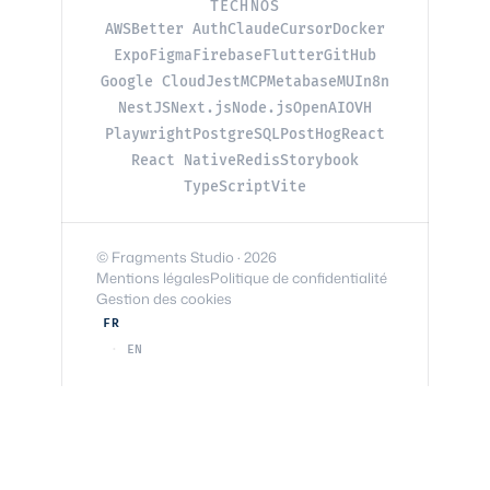
TECHNOS
AWS
Better Auth
Claude
Cursor
Docker
Expo
Figma
Firebase
Flutter
GitHub
Google Cloud
Jest
MCP
Metabase
MUI
n8n
NestJS
Next.js
Node.js
OpenAI
OVH
Playwright
PostgreSQL
PostHog
React
React Native
Redis
Storybook
TypeScript
Vite
© Fragments Studio · 2026
Mentions légales
Politique de confidentialité
Gestion des cookies
FR
EN