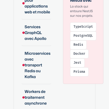
pour
NestJS avec
applications
La stack qui
entoure NestJS
web et mobile
sur nos projets.
Services
TypeScript
GraphQL
PostgreSQL
avec Apollo
Redis
Microservices
Docker
avec
Jest
transport
Redis ou
Prisma
Kafka
Workers de
traitement
asynchrone