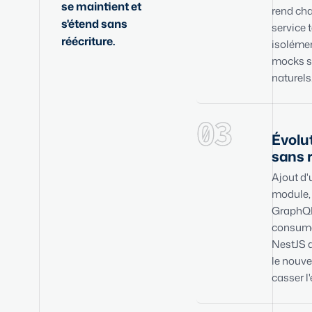
se maintient et
rend ch
s'étend sans
service 
réécriture.
isolémen
mocks s
naturels
03
Évolu
sans 
Ajout d'
module,
GraphQL
consume
NestJS a
le nouv
casser l'