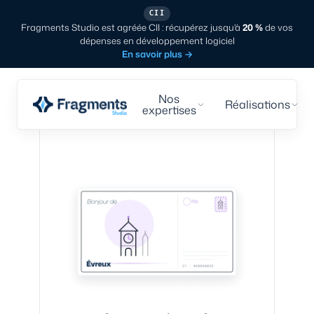
CII
Fragments Studio est agréée CII : récupérez jusqu'à
20 %
de vos
dépenses en développement logiciel
En savoir plus
→
Nos
Réalisations
expertises