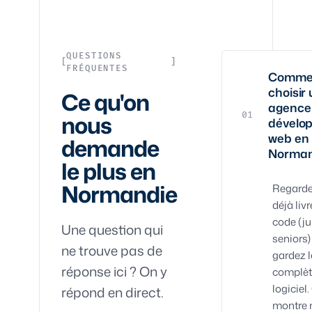
QUESTIONS
FRÉQUENTES
Comme
choisir
Ce qu'on
agence
nous
01
dévelo
web en
demande
Norman
le plus en
Normandie
Regardez
déjà livr
code (ju
Une question qui
seniors)
ne trouve pas de
gardez l
réponse ici ? On y
complèt
logiciel
répond en direct.
montre 