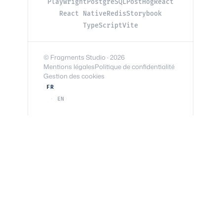
Playwright
PostgreSQL
PostHog
React
React Native
Redis
Storybook
TypeScript
Vite
© Fragments Studio · 2026
Mentions légales
Politique de confidentialité
Gestion des cookies
FR
EN