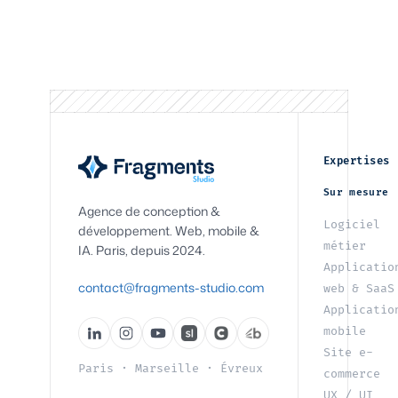
Expertises
Sur mesure
Agence de conception &
Logiciel
développement. Web, mobile &
métier
IA. Paris, depuis 2024.
Applicatio
contact@fragments-studio.com
web & SaaS
Applicatio
mobile
Site e-
Paris
·
Marseille
·
Évreux
commerce
UX / UI