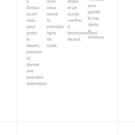
à
avec
étape
pour
Évreux
vous
et un
garder
ou en
avant
accès
le cap
visio,
la
continu
après
pour
première
à
la
poser
ligne
l'environnement
livraison.
le
de
de test.
besoin,
code.
prioriser
et
donner
une
première
estimation.