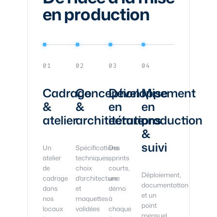
en production
01
02
03
04
Cadrage
Conception
Développement
Mise
&
&
en
en
atelier
architecture
itérations
production
&
suivi
Un
Spécifications
Des
atelier
techniques,
sprints
de
choix
courts,
Déploiement,
cadrage
d'architecture
une
documentation
dans
et
démo
et un
nos
maquettes
à
point
locaux
validées
chaque
mensuel