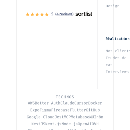
Design
Réalisation
Nos client
Études de
cas
Interviews
TECHNOS
AWS
Better Auth
Claude
Cursor
Docker
Expo
Figma
Firebase
Flutter
GitHub
Google Cloud
Jest
MCP
Metabase
MUI
n8n
NestJS
Next.js
Node.js
OpenAI
OVH