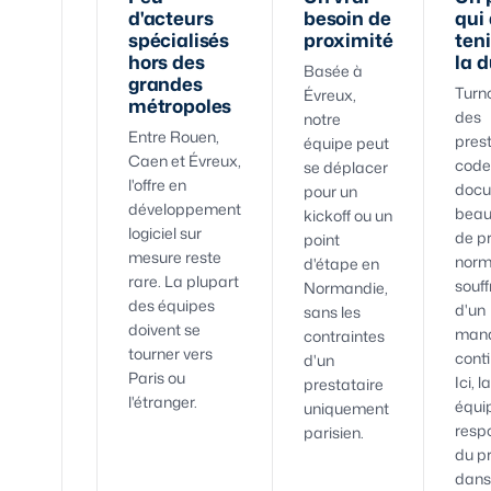
d'acteurs
besoin de
qui 
spécialisés
proximité
teni
hors des
la 
Basée à
grandes
Turn
Évreux,
métropoles
des
notre
Entre Rouen,
prest
équipe peut
Caen et Évreux,
code
se déplacer
l'offre en
docu
pour un
développement
bea
kickoff ou un
logiciel sur
de pr
point
mesure reste
nor
d'étape en
rare. La plupart
souff
Normandie,
des équipes
d'un
sans les
doivent se
man
contraintes
tourner vers
conti
d'un
Paris ou
Ici, 
prestataire
l'étranger.
équi
uniquement
resp
parisien.
du pr
dans