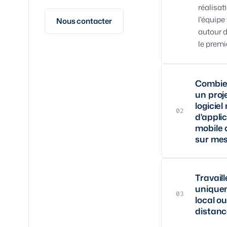
réalisat
l'équipe
Nous contacter
autour d
le premi
Combie
un proj
logiciel
02
d'appli
mobile 
sur mes
Ça dépe
périmèt
Travail
unique
chiffre 
03
local ou
une ref
distanc
en mois
fourchet