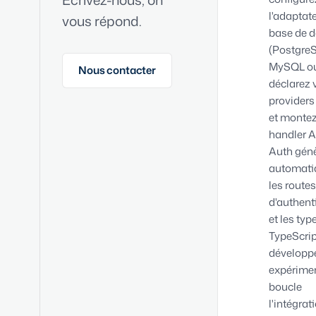
l'adaptat
vous répond.
base de 
(Postgre
MySQL ou
Nous contacter
déclarez 
provider
et montez
handler A
Auth gén
automat
les routes
d'authent
et les typ
TypeScrip
développ
expérime
boucle
l'intégrat