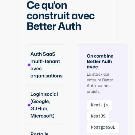
Ce qu'on
construit avec
Better Auth
Auth SaaS
On combine
multi-tenant
Better Auth
avec
avec
La stack qui
organisations
entoure Better
Auth sur nos
projets.
Login social
(Google,
Next.js
GitHub,
Microsoft)
NestJS
PostgreSQL
Portails