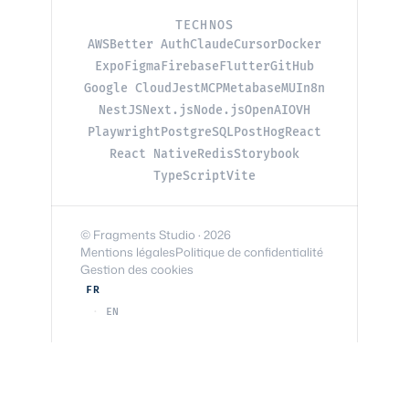
TECHNOS
AWS
Better Auth
Claude
Cursor
Docker
Expo
Figma
Firebase
Flutter
GitHub
Google Cloud
Jest
MCP
Metabase
MUI
n8n
NestJS
Next.js
Node.js
OpenAI
OVH
Playwright
PostgreSQL
PostHog
React
React Native
Redis
Storybook
TypeScript
Vite
© Fragments Studio · 2026
Mentions légales
Politique de confidentialité
Gestion des cookies
FR
EN