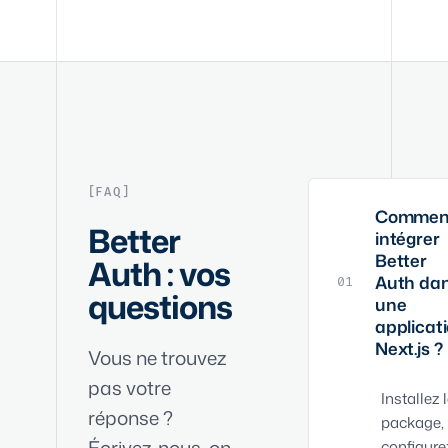
FAQ
Commen
Better
intégrer
Better
Auth : vos
Auth da
01
questions
une
applicat
Next.js ?
Vous ne trouvez
pas votre
Installez 
réponse ?
package,
Écrivez-nous, on
configure