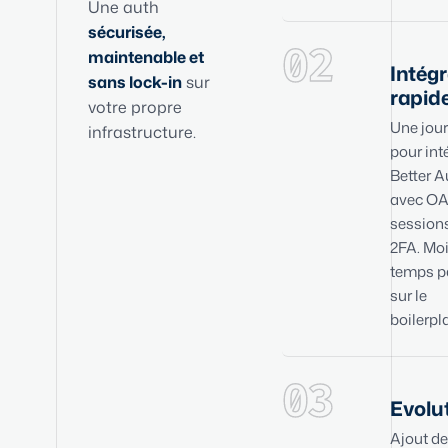
Une auth
sécurisée,
02
maintenable et
Intég
sans lock-in
sur
rapid
votre propre
Une jou
infrastructure.
pour int
Better A
avec OA
sessions
2FA. Mo
temps p
sur le
boilerpla
03
Evolut
Ajout de