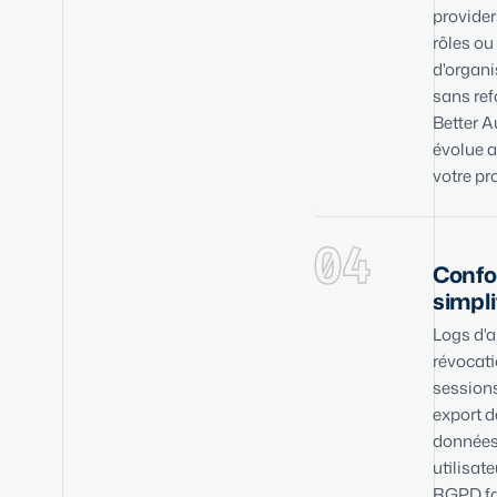
provider
rôles ou
d'organi
sans ref
Better A
évolue 
votre pr
04
Confo
simpli
Logs d'a
révocati
sessions
export d
donnée
utilisate
RGPD fac