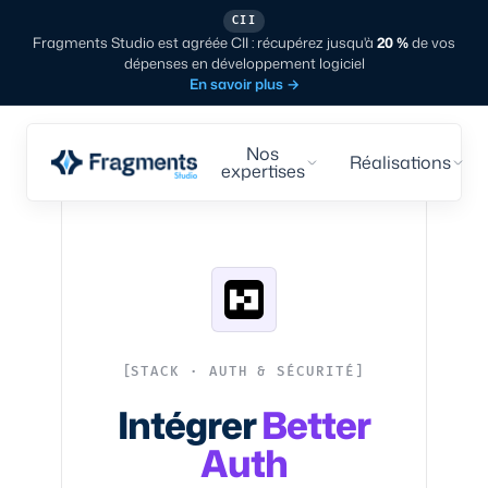
CII
Fragments Studio est agréée CII : récupérez jusqu'à
20 %
de vos
dépenses en développement logiciel
En savoir plus
→
Nos
Réalisations
expertises
STACK · AUTH & SÉCURITÉ
Intégrer
Better
Auth