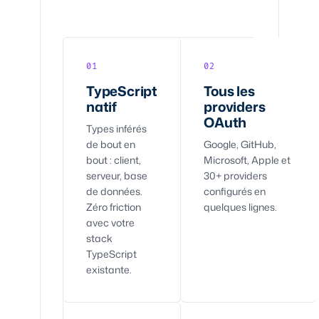
01
02
TypeScript
Tous les
natif
providers
OAuth
Types inférés
de bout en
Google, GitHub,
bout : client,
Microsoft, Apple et
serveur, base
30+ providers
de données.
configurés en
Zéro friction
quelques lignes.
avec votre
stack
TypeScript
existante.