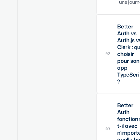
une journ
Better
Auth vs
Auth.js v
Clerk : q
choisir
02
pour son
app
TypeScri
?
Better Au
plus com
Better
Auth
qu'Auth.js
fonction
sessions,
t-il avec
organisat
03
n'import
2FA natifs
quelle b