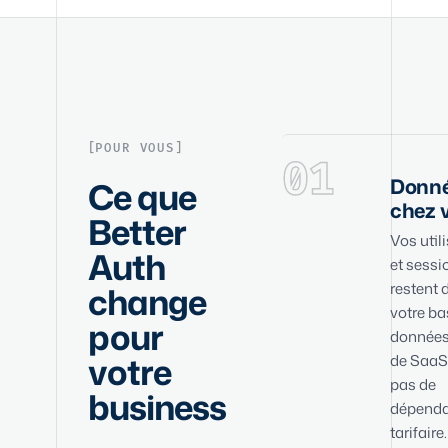
POUR VOUS
01
Donn
Ce que
chez 
Better
Vos util
Auth
et sessi
change
restent 
votre ba
pour
données
votre
de SaaS 
pas de
business
dépend
tarifaire.