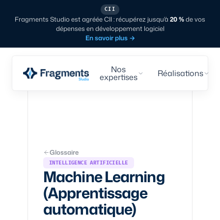
CII
Fragments Studio est agréée CII : récupérez jusqu'à
20 %
de vos
dépenses en développement logiciel
En savoir plus
→
Nos
Réalisations
expertises
Glossaire
INTELLIGENCE ARTIFICIELLE
Machine Learning
(Apprentissage
automatique)