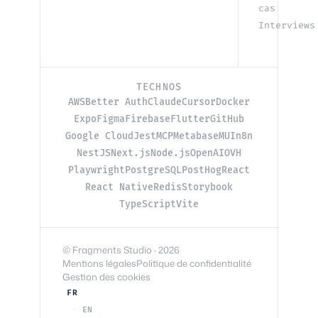
cas
Interviews
TECHNOS
AWS
Better Auth
Claude
Cursor
Docker
Expo
Figma
Firebase
Flutter
GitHub
Google Cloud
Jest
MCP
Metabase
MUI
n8n
NestJS
Next.js
Node.js
OpenAI
OVH
Playwright
PostgreSQL
PostHog
React
React Native
Redis
Storybook
TypeScript
Vite
© Fragments Studio · 2026
Mentions légales
Politique de confidentialité
Gestion des cookies
FR
EN