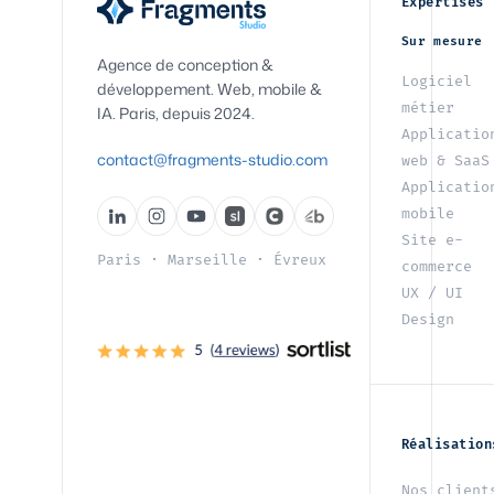
Expertises
Sur mesure
Agence de conception &
Logiciel
développement. Web, mobile &
métier
IA. Paris, depuis 2024.
Applicatio
contact@fragments-studio.com
web & SaaS
Applicatio
mobile
Site e-
Paris
·
Marseille
·
Évreux
commerce
UX / UI
Design
Réalisation
Nos client