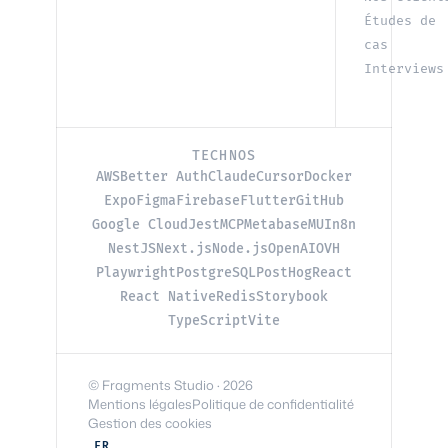
Études de
cas
Interviews
TECHNOS
AWS
Better Auth
Claude
Cursor
Docker
Expo
Figma
Firebase
Flutter
GitHub
Google Cloud
Jest
MCP
Metabase
MUI
n8n
NestJS
Next.js
Node.js
OpenAI
OVH
Playwright
PostgreSQL
PostHog
React
React Native
Redis
Storybook
TypeScript
Vite
© Fragments Studio · 2026
Mentions légales
Politique de confidentialité
Gestion des cookies
FR