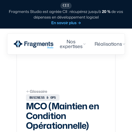
CII
Fragments Studio est agréée CII : récupérez jusqu'à
20 %
de vos
dépenses en développement logiciel
En savoir plus
→
Nos
Réalisations
expertises
Glossaire
BUSINESS & OPS
MCO (Maintien en
Condition
Opérationnelle)