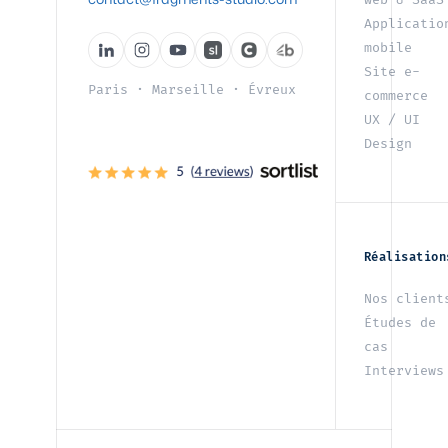
web & SaaS
Applicatio
mobile
Site e-
Paris
·
Marseille
·
Évreux
commerce
UX / UI
Design
Réalisation
Nos client
Études de
cas
Interviews