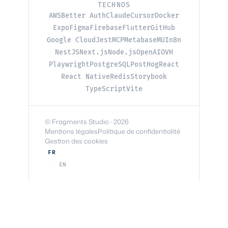
TECHNOS
AWS
Better Auth
Claude
Cursor
Docker
Expo
Figma
Firebase
Flutter
GitHub
Google Cloud
Jest
MCP
Metabase
MUI
n8n
NestJS
Next.js
Node.js
OpenAI
OVH
Playwright
PostgreSQL
PostHog
React
React Native
Redis
Storybook
TypeScript
Vite
© Fragments Studio · 2026
Mentions légales
Politique de confidentialité
Gestion des cookies
FR
EN