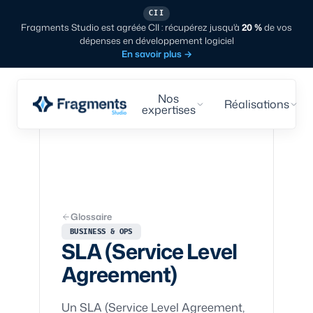
CII
Fragments Studio est agréée CII : récupérez jusqu'à
20 %
de vos
dépenses en développement logiciel
En savoir plus
→
Nos
Réalisations
expertises
Glossaire
BUSINESS & OPS
SLA (Service Level
Agreement)
Un SLA (Service Level Agreement,