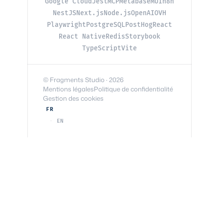
Google Cloud
Jest
MCP
Metabase
MUI
n8n
NestJS
Next.js
Node.js
OpenAI
OVH
Playwright
PostgreSQL
PostHog
React
React Native
Redis
Storybook
TypeScript
Vite
© Fragments Studio · 2026
Mentions légales
Politique de confidentialité
Gestion des cookies
FR
EN