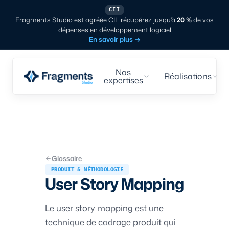
CII
Fragments Studio est agréée CII : récupérez jusqu'à
20 %
de vos
dépenses en développement logiciel
En savoir plus
→
Nos
Réalisations
expertises
Glossaire
PRODUIT & MÉTHODOLOGIE
User Story Mapping
Le user story mapping est une
technique de cadrage produit qui