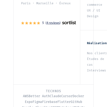
Paris
·
Marseille
·
Évreux
commerce
UX / UI
Design
Réalisation
Nos client
Études de
cas
Interviews
TECHNOS
AWS
Better Auth
Claude
Cursor
Docker
Expo
Figma
Firebase
Flutter
GitHub