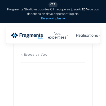
CII
Fragments Studio est agréée CII : récupérez jusqu'à
20 %
de vos
dépenses en développement logiciel
En savoir plus
→
Nos
Réalisations
expertises
Retour au blog
Tech
·
6
min