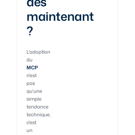
dès
maintenant
?
L'adoption
du
MCP
n'est
pas
qu'une
simple
tendance
technique,
c'est
un