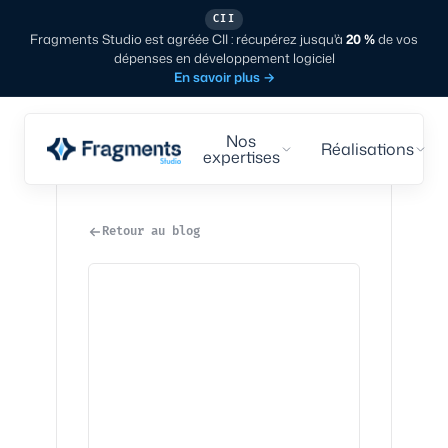
CII
Fragments Studio est agréée CII : récupérez jusqu'à
20 %
de vos
dépenses en développement logiciel
En savoir plus
→
Nos
Réalisations
expertises
Retour au blog
Tech
·
7
min