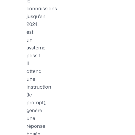
le
connaissions
jusqu'en
2024,
est
un
système
passif.
Il
attend
une
instruction
(le
prompt),
génère
une
réponse
basée