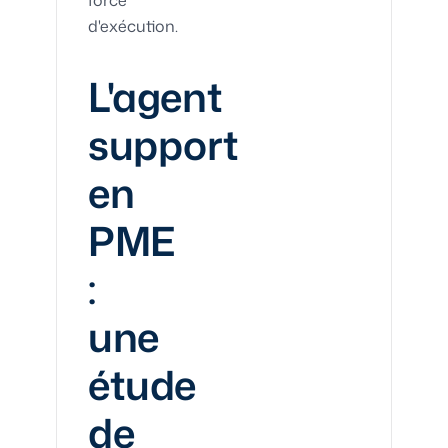
force
d'exécution.
L'agent
support
en
PME
:
une
étude
de