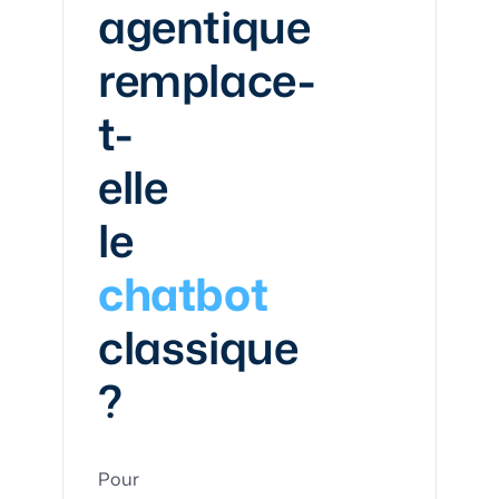
agentique
remplace-
t-
elle
le
chatbot
classique
?
Pour