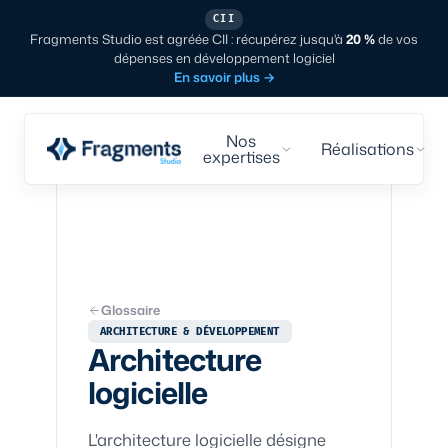
CII
Fragments Studio est agréée CII : récupérez jusqu'à
20 %
de vos
dépenses en développement logiciel
En savoir plus
→
Nos
Réalisations
expertises
Glossaire
ARCHITECTURE & DÉVELOPPEMENT
Architecture
logicielle
L'architecture logicielle désigne