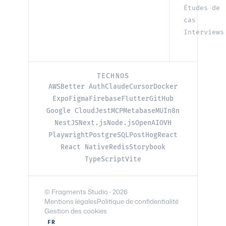
Études de
cas
Interviews
TECHNOS
AWS
Better Auth
Claude
Cursor
Docker
Expo
Figma
Firebase
Flutter
GitHub
Google Cloud
Jest
MCP
Metabase
MUI
n8n
NestJS
Next.js
Node.js
OpenAI
OVH
Playwright
PostgreSQL
PostHog
React
React Native
Redis
Storybook
TypeScript
Vite
© Fragments Studio · 2026
Mentions légales
Politique de confidentialité
Gestion des cookies
FR