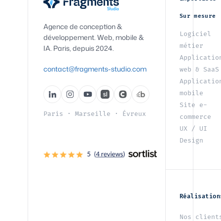
Sur mesure
Agence de conception &
Logiciel
développement. Web, mobile &
métier
IA. Paris, depuis 2024.
Applicatio
contact@fragments-studio.com
web & SaaS
Applicatio
mobile
Site e-
Paris
·
Marseille
·
Évreux
commerce
UX / UI
Design
Réalisation
Nos client