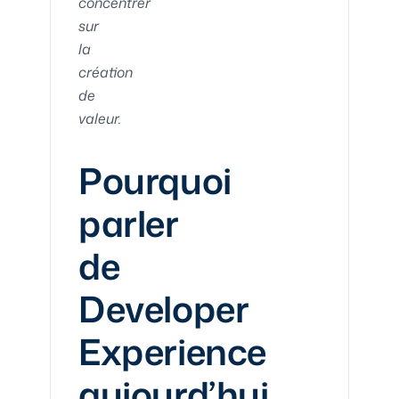
concentrer
sur
la
création
de
valeur.
Pourquoi
parler
de
Developer
Experience
aujourd’hui