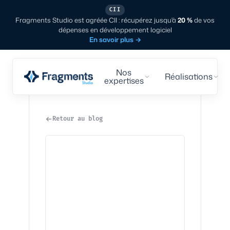
CII
Fragments Studio est agréée CII : récupérez jusqu'à
20 %
de vos
dépenses en développement logiciel
En savoir plus
→
Nos
Réalisations
expertises
Retour au blog
Tech
·
4
min