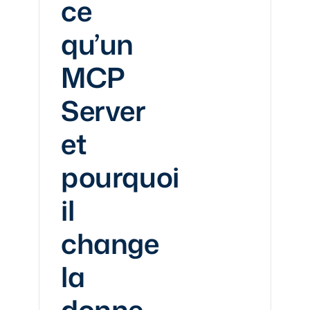
ce
qu’un
MCP
Server
et
pourquoi
il
change
la
donne