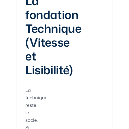
La
fondation
Technique
(Vitesse
et
Lisibilité)
La
technique
reste
le
socle.
Si