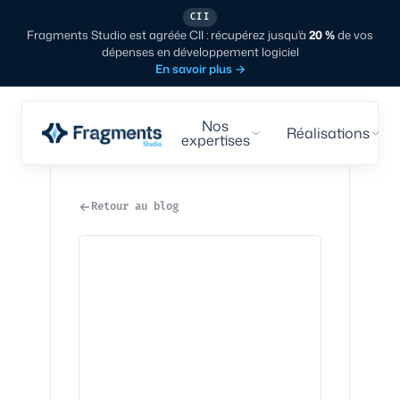
CII
Fragments Studio est agréée CII : récupérez jusqu'à
20 %
de vos
dépenses en développement logiciel
En savoir plus
→
Nos
Réalisations
expertises
Retour au blog
Tech
·
7
min