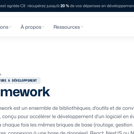
st agréée CII : récupérez jusqu'à
20 %
de vos dépenses en développement 
ions
À propos
Ressources
e
TURE & DÉVELOPPEMENT
amework
work est un ensemble de bibliothèques, d'outils et de con
i, conçu pour accélérer le développement d'un logiciel en é
 à chaque fois les mêmes briques de base (routage, gestion
res, connexion à une base de données). React, NestJS ou N