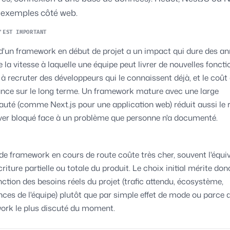
 exemples côté web.
'EST IMPORTANT
d'un framework en début de projet a un impact qui dure des anné
 la vitesse à laquelle une équipe peut livrer de nouvelles foncti
té à recruter des développeurs qui le connaissent déjà, et le coût
nce sur le long terme. Un framework mature avec une large
é (comme Next.js pour une application web) réduit aussi le 
ver bloqué face à un problème que personne n'a documenté.
e framework en cours de route coûte très cher, souvent l'équi
riture partielle ou totale du produit. Le choix initial mérite don
onction des besoins réels du projet (trafic attendu, écosystème,
es de l'équipe) plutôt que par simple effet de mode ou parce q
ork le plus discuté du moment.