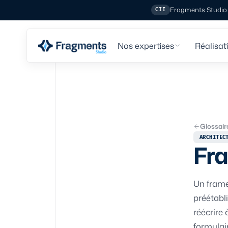
Fragments Studio e
CII
Nos expertises
Réalisat
Glossair
ARCHITEC
Fr
Un frame
préétabl
réécrire
formulai