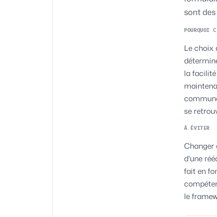
sont des
POURQUOI C
Le choix 
détermine
la facili
maintena
communaut
se retrou
À ÉVITER
Changer d
d'une rééc
fait en f
compétenc
le framew