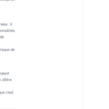
es : il
onnalités,
 de
risque de
valent
c d'être
ue c'est