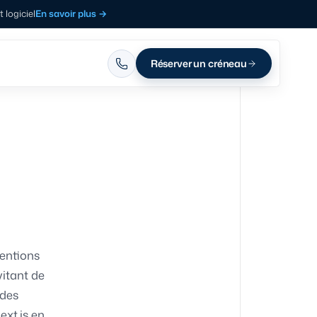
logiciel
En savoir plus
→
Réserver un créneau
ventions
vitant de
 des
ext.js en