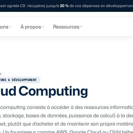
st agréée CII : récupérez jusqu'à
20 %
de vos dépenses en développement 
ions
À propos
Ressources
e
TURE & DÉVELOPPEMENT
oud Computing
 computing consiste à accéder à des ressources informati
s, stockage, bases de données, puissance de calcul) à la d
net, plutôt que d'acheter et de maintenir son propre matéri
e. Un fournisseur comme AWS, Google Cloud ou OVH héb