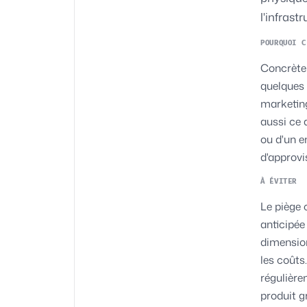
l'infrast
POURQUOI C
Concrète
quelques 
marketing
aussi ce 
ou d'un e
d'approvi
À ÉVITER
Le piège 
anticipée
dimension
les coûts
régulière
produit g