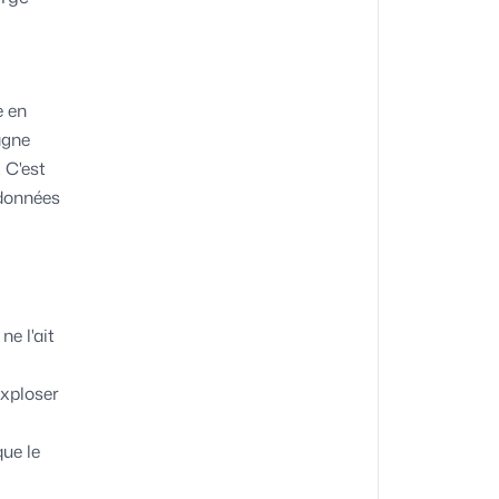
e en
agne
 C'est
 données
e l'ait
exploser
ue le