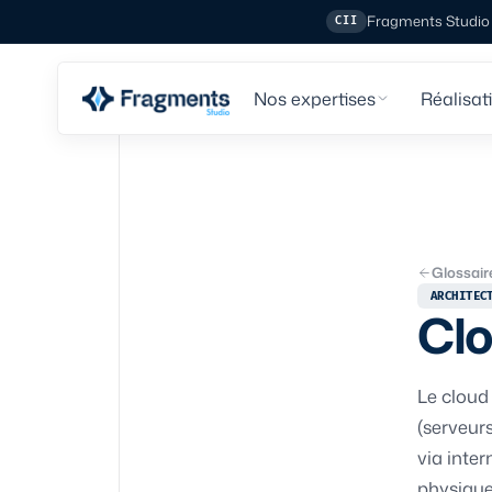
Fragments Studio e
CII
Nos expertises
Réalisat
Glossair
ARCHITEC
Cl
Le cloud
(serveur
via inter
physiqu