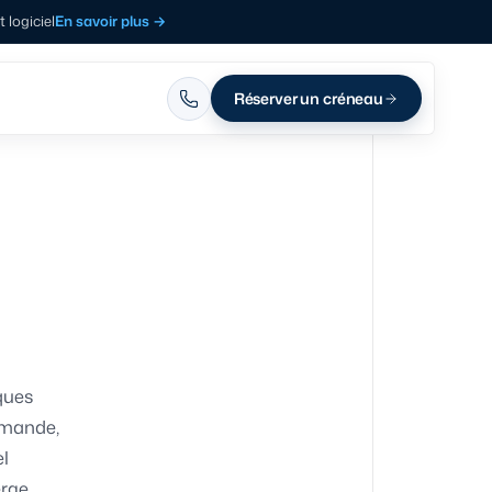
logiciel
En savoir plus
→
Réserver un créneau
ques
emande,
el
erge