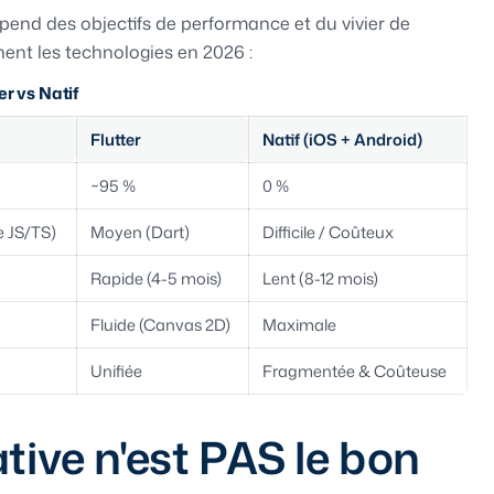
épend des objectifs de performance et du vivier de
ent les technologies en 2026 :
r vs Natif
Flutter
Natif (iOS + Android)
~95 %
0 %
e JS/TS)
Moyen (Dart)
Difficile / Coûteux
Rapide (4-5 mois)
Lent (8-12 mois)
Fluide (Canvas 2D)
Maximale
Unifiée
Fragmentée & Coûteuse
ive n'est PAS le bon