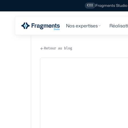
Fragments Studio e
CII
Nos expertises
Réalisat
Retour au blog
Tech
·
7
min