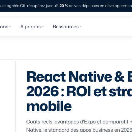
st agréée CII : récupérez jusqu'à
20 %
de vos dépenses en développement 
ions
À propos
Ressources
React Native & 
2026 : ROI et str
mobile
Coûts réels, avantages d'Expo et comparatif n
Native, le standard des apps business en 2026