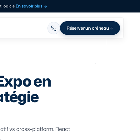
logiciel
En savoir plus
→
Réserver un créneau
Expo en
atégie
atif vs cross-platform. React
.