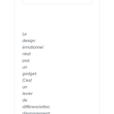
Le
design
émotionnel
n’est
pas
un
gadget.
C’est
un
levier
de
différenciation,
d’engagement