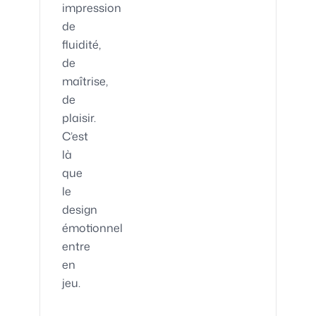
impression
de
fluidité,
de
maîtrise,
de
plaisir.
C’est
là
que
le
design
émotionnel
entre
en
jeu.