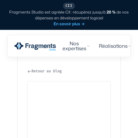
CII
Fragments Studio est agréée CII : récupérez jusqu'à
20 %
de vos
dépenses en développement logiciel
En savoir plus
→
Nos
Réalisations
expertises
Retour au blog
Design
·
5
min