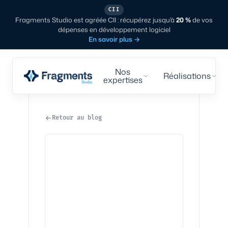
CII
Fragments Studio est agréée CII : récupérez jusqu'à
20 %
de vos
dépenses en développement logiciel
En savoir plus
→
Nos
Réalisations
expertises
Retour au blog
Design
·
3
min