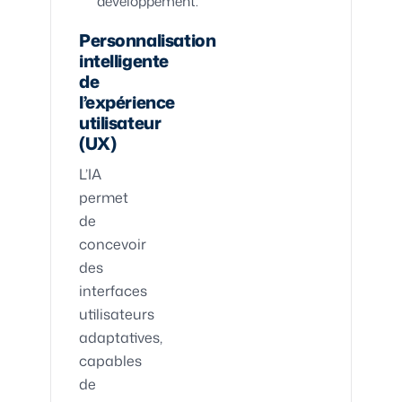
développement.
Personnalisation
intelligente
de
l’expérience
utilisateur
(UX)
L’IA
permet
de
concevoir
des
interfaces
utilisateurs
adaptatives,
capables
de