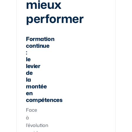
mieux
performer
Formation
continue
:
le
levier
de
la
montée
en
compétences
Face
à
l’évolution