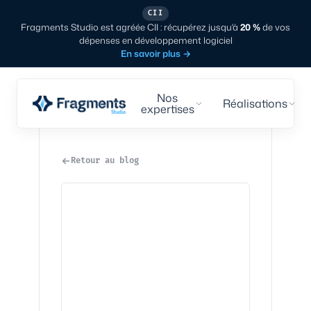
CII
Fragments Studio est agréée CII : récupérez jusqu'à
20 %
de vos
dépenses en développement logiciel
En savoir plus
→
Nos
Réalisations
expertises
Retour au blog
Tech
·
8
min