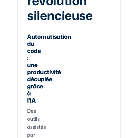
révolution
silencieuse
Automatisation
du
code
:
une
productivité
décuplée
grâce
à
l’IA
Des
outils
assistés
par