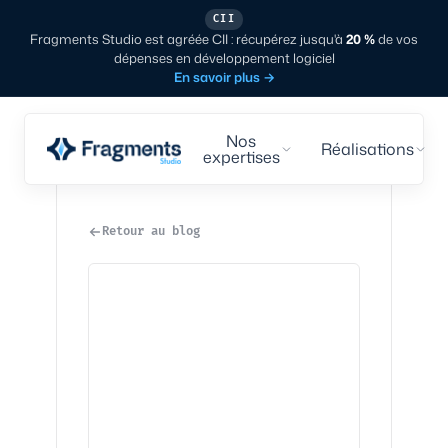
CII
Fragments Studio est agréée CII : récupérez jusqu'à
20 %
de vos
dépenses en développement logiciel
En savoir plus
→
Nos
Réalisations
expertises
Retour au blog
Studio
·
7
min