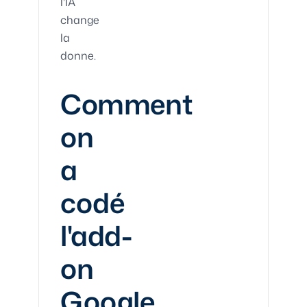
l'IA
change
la
donne.
Comment
on
a
codé
l'add-
on
Google