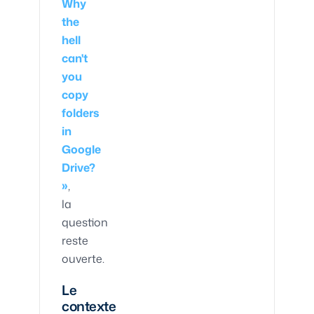
Why
the
hell
can't
you
copy
folders
in
Google
Drive?
»
,
la
question
reste
ouverte.
Le
contexte