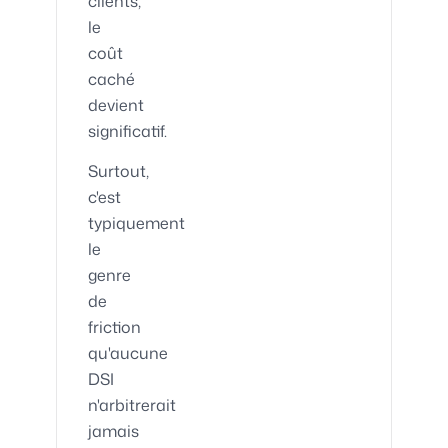
clients,
le
coût
caché
devient
significatif.
Surtout,
c'est
typiquement
le
genre
de
friction
qu'aucune
DSI
n'arbitrerait
jamais