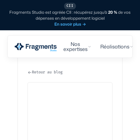
CII
Fragments Studio est agréée CII : récupérez jusqu'à
20 %
de vos
dépenses en développement logiciel
En savoir plus
→
Nos
Réalisations
expertises
Retour au blog
Studio
·
8
min