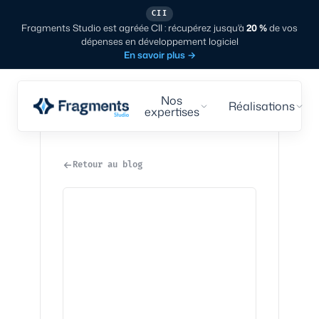
CII
Fragments Studio est agréée CII : récupérez jusqu'à
20 %
de vos
dépenses en développement logiciel
En savoir plus
→
Nos
Réalisations
expertises
Retour au blog
Tech
·
5
min