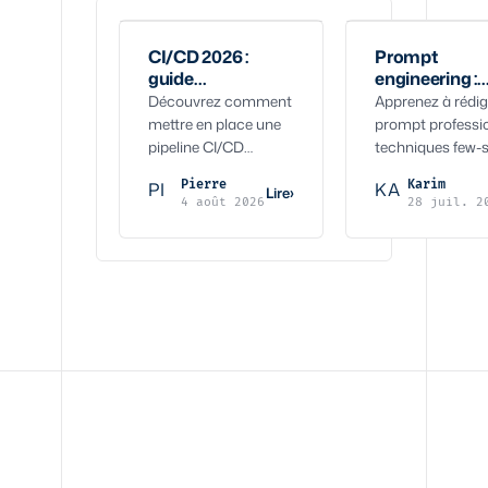
CI/CD 2026 :
Prompt
guide
engineering :
d'industrialisation
techniques p
Découvrez comment
Apprenez à rédig
pour PME et
des LLM fiabl
mettre en place une
prompt professio
scale-up
production
pipeline CI/CD
techniques few-s
performante en 2026.
structuration s
Pierre
Karim
PI
KA
Guide pratique pour
et garde-fous po
Lire
›
4 août 2026
28 juil. 2
automatiser vos
LLM fiables en
déploiements, réduire
production en 20
les erreurs et booster
votre ROI.