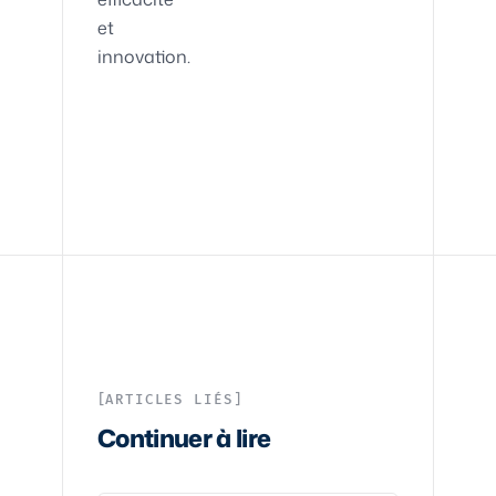
et
innovation.
ARTICLES LIÉS
Continuer à lire
Tech
·
6
min
Tech
·
7
min