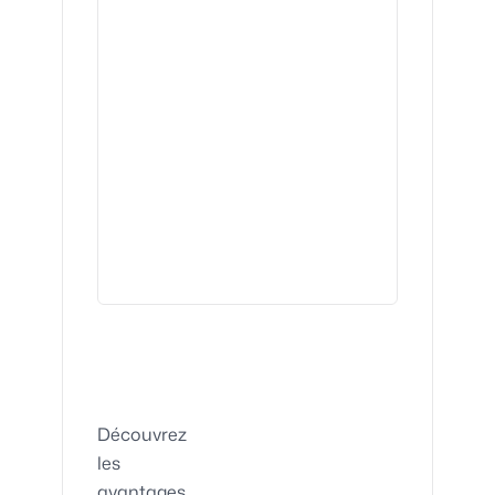
Découvrez
les
avantages,